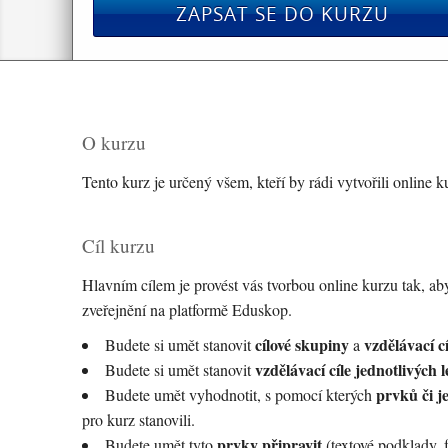
ZAPSAT SE DO KURZU
O kurzu
Tento kurz je určený všem, kteří by rádi vytvořili online k
Cíl kurzu
Hlavním cílem je provést vás tvorbou online kurzu tak, ab
zveřejnění na platformě Eduskop.
cílové skupiny
vzdělávací cí
Budete si umět stanovit
a
vzdělávací cíle jednotlivých l
Budete si umět stanovit
prvků či j
Budete umět vyhodnotit, s pomocí kterých
pro kurz stanovili.
prvky připravit
Budete umět tyto
(textové podklady, f