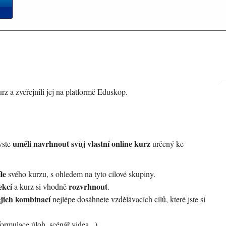
urz a zveřejnili jej na platformě Eduskop.
uměli navrhnout svůj vlastní online kurz
yste
určený ke
le
svého kurzu, s ohledem na tyto cílové skupiny.
ekcí
rozvrhnout
a kurz si vhodně
.
ejich kombinací
nejlépe dosáhnete vzdělávacích cílů, které jste si
ormulace úloh, scénář videa...).