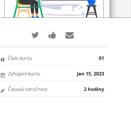
Podělte
Napište
Pošlete
se
o
o
na
tomto
tomto
Twitteru
kurzu
kurzu
zprávu
e-
na
mail
Číslo kurzu
01
Facebook
Zahájení kurzu
Jan 15, 2023
Časová náročnost
2 hodiny