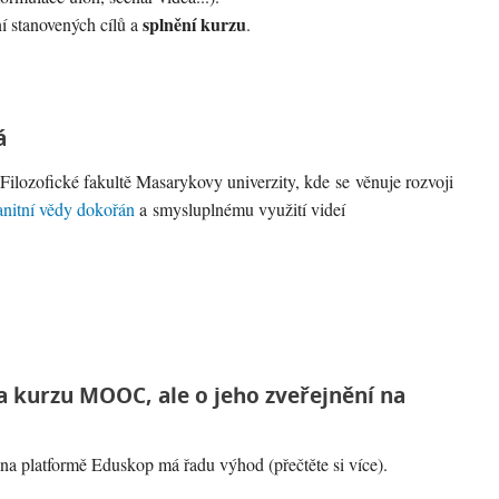
splnění kurzu
í stanovených cílů a
.
á
 Filozofické fakultě Masarykovy univerzity, kde se věnuje rozvoji
itní vědy dokořán
a smysluplnému využití videí
a kurzu MOOC, ale o jeho zveřejnění na
u na platformě Eduskop má řadu výhod (přečtěte si více).