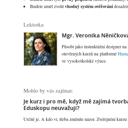
vhodný systém ověřování
Budete umět zvolit
dosažen
Lektorka
Mgr. Veronika Něničkov
Působí jako instruktážní designer na
otevřených kurzů na platformě
Human
ve vysokoškolské výuce.
Mohlo by vás zajímat:
Je kurz i pro mě, když mě zajímá tvorb
Eduskopu neuvažuji?
Určitě je. A kdo ví, třeba změníte názor. Zveřejnění kurz